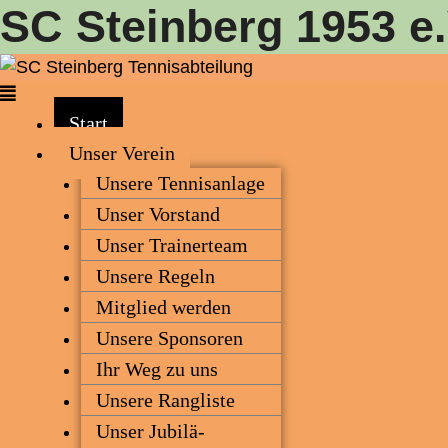
SC Steinberg 1953 e.
Zum
Inhalt
springen
Menü
Start
Unser Ver­ein
Unse­re Tennisanlage
Unser Vor­stand
Unser Trai­ner­team
Unse­re Regeln
Mit­glied werden
Unse­re Sponsoren
Ihr Weg zu uns
Unse­re Rangliste
Unser Jubi­lä­