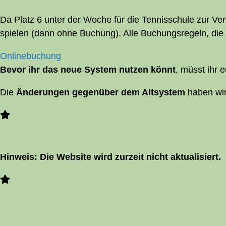
Da Platz 6 unter der Woche für die Ten­nis­schu­le zur Ver­f
spie­len (dann ohne Buchung). Alle Buchungs­re­geln, die es
Online­buchung
Bevor ihr das neue Sys­tem nut­zen könnt
, müsst ihr 
Die
Ände­run­gen gegen­über dem Alt­sys­tem
haben wi
Hin­weis: Die Web­site wird zur­zeit nicht aktualisiert.