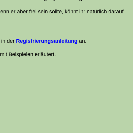
n er aber frei sein soll­te, könnt ihr natür­lich dar­auf
s in der
Regis­trie­rungs­an­lei­tung
an.
it Bei­spie­len erläutert.