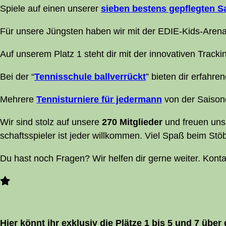
Spie­le auf einen unse­rer
sie­ben bes­tens gepfleg­ten Sa
Für unse­re Jüngs­ten haben wir mit der EDIE-Kids-Are­n
Auf unse­rem Platz 1 steht dir mit der inno­va­ti­ven Track­i
Bei der “
Ten­nis­schu­le ball­ver­rückt
” bie­ten dir erfah­r
Meh­re­re
Ten­nis­tur­nie­re für jeder­mann
von der Sai­son­
Wir sind stolz auf unse­re
270 Mit­glieder
und freu­en uns ü
schafts­spie­ler ist jeder will­kom­men. Viel Spaß beim Stö
Du hast noch Fra­gen? Wir hel­fen dir ger­ne wei­ter. Kon­ta
Hier könnt ihr exklu­siv die Plät­ze 1 bis 5 und 7 ü