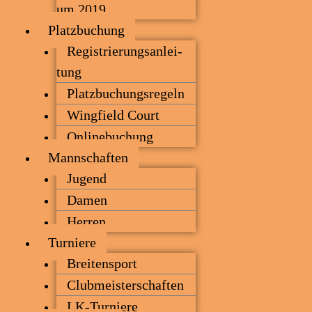
um 2019
Platz­bu­chung
Regis­trie­rungs­an­lei­
tung
Platz­bu­chungs­re­geln
Wing­field Court
Online­bu­chung
Mann­schaf­ten
Jugend
Damen
Her­ren
Tur­nie­re
Brei­ten­sport
Club­meis­ter­schaf­ten
LK-Tur­nie­re