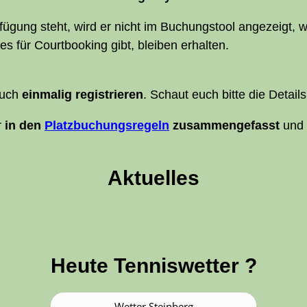
ü­gung steht, wird er nicht im Buchungs­tool ange­zeigt, wen
 für Court­boo­king gibt, blei­ben erhalten.
euch
ein­ma­lig regis­trie­ren
. Schaut euch bit­te die Detail
r
in den
Platz­bu­chungs­re­geln
zusam­men­ge­fasst
und m
Aktu­el­les
Heu­te Tenniswetter ?
Wet­ter Steinberg