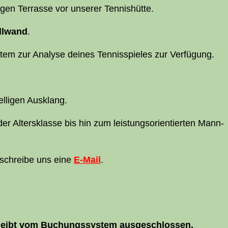
i­gen Ter­ras­se vor unse­rer Tennishütte.
ll­wand
.
s­tem zur Ana­ly­se dei­nes Ten­nis­spie­les zur Verfügung.
l­li­gen Ausklang.
r Alters­klas­se bis hin zum leis­tungs­ori­en­tier­ten Mann­
schrei­be uns eine
E‑Mail
.
6 bleibt vom Buchungs­sys­tem ausgeschlossen.