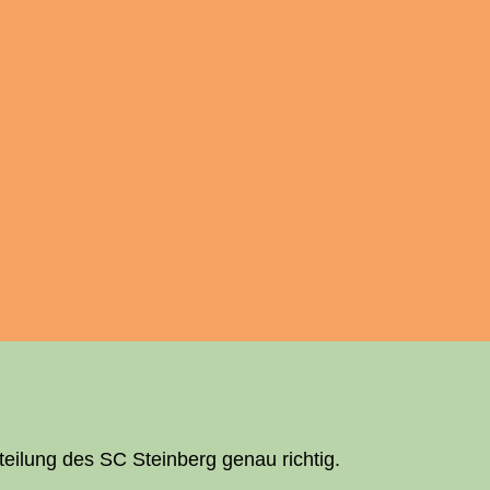
abteilung des
SC
Stein­berg genau richtig.