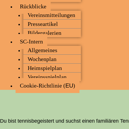
Rück­bli­cke
Ver­eins­mit­tei­lun­gen
Pres­se­ar­ti­kel
Bil­der­ga­le­rien
SC-Intern
All­ge­mei­nes
Wochen­plan
Heim­spiel­plan
Ver­eins­spiel­plan
Coo­kie-Rich­t­­li­­nie (
EU
)
Du bist ten­nis­be­geis­tert und suchst einen fami­liä­ren T