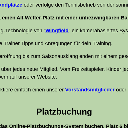
nd­plät­ze
oder ver­fol­ge den Ten­nis­be­trieb von der son­n
a
einen All-Wet­ter-Platz mit einer unbe­zwing­ba­ren Ba
ng-Tech­no­lo­gie von “
Wing­field
” ein kame­ra­ba­sier­tes Sy
e­ne Trai­ner Tipps und Anre­gun­gen für dein Training.
er­öff­nung bis zum Sai­son­aus­klang enden mit einem gese
ber jedes neue Mit­glied. Vom Frei­zeit­spie­ler, Kin­der jede
­bern auf unse­rer Website.
k­tie­re ein­fach einen unse­rer
Vor­stands­mit­glie­der
oder 
Platz­bu­chung
ber das Online-Platz­bu­chungs-Sys­tem buchen. Platz 