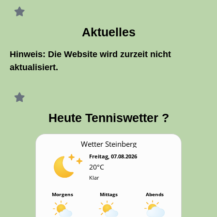
Aktu­el­les
Hin­weis: Die Web­site wird zur­zeit nicht
aktualisiert.
Heu­te Tenniswetter ?
Wet­ter Steinberg
Freitag, 07.08.2026
20°C
Klar
Morgens
Mittags
Abends