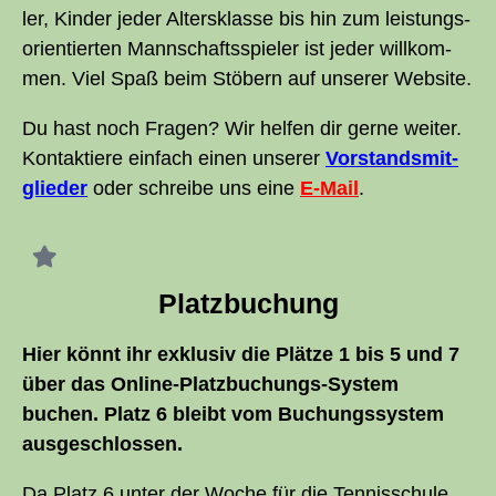
ler, Kin­der jeder Alters­klas­se bis hin zum leis­tungs­
ori­en­tier­ten Mann­schafts­spie­ler ist jeder will­kom­
men. Viel Spaß beim Stö­bern auf unse­rer Website.
Du hast noch Fra­gen? Wir hel­fen dir ger­ne wei­ter.
Kon­tak­tie­re ein­fach einen unse­rer
Vor­stands­mit­
glie­der
oder schrei­be uns eine
E‑Mail
.
Platz­bu­chung
Hier könnt ihr exklu­siv die Plät­ze 1 bis 5 und 7
über das Online-Platz­bu­chungs-Sys­tem
buchen. Platz 6 bleibt vom Buchungs­sys­tem
ausgeschlossen.
Da Platz 6 unter der Woche für die Ten­nis­schu­le