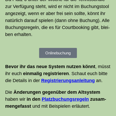
zur Ver­fü­gung steht, wird er nicht im Buchungs­tool
ange­zeigt, wenn er aber frei sein soll­te, könnt ihr
natür­lich dar­auf spie­len (dann ohne Buchung). Alle
Buchungs­re­geln, die es für Court­boo­king gibt, blei­
ben erhalten.
Online­buchung
Bevor ihr das neue Sys­tem nut­zen könnt
, müsst
ihr euch
ein­ma­lig regis­trie­ren
. Schaut euch bit­te
die Details in der
Regis­trie­rungs­an­lei­tung
an.
Die
Ände­run­gen gegen­über dem Alt­sys­tem
haben wir
in den
Platz­bu­chungs­re­geln
zusam­
men­ge­fasst
und mit Bei­spie­len erläutert.