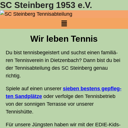
SC Steinberg 1953 e.V.
Wir leben Tennis
Du bist ten­nis­be­geis­tert und suchst einen fami­liä­
ren Ten­nis­ver­ein in Diet­zen­bach? Dann bist du bei
der Tennis­abteilung des
SC
Stein­berg genau
richtig.
Spie­le auf einen unse­rer
sie­ben bes­tens gepfleg­
ten Sand­plät­ze
oder ver­fol­ge den Ten­nis­be­trieb
von der son­ni­gen Ter­ras­se vor unse­rer
Tennishütte.
Für unse­re Jüngs­ten haben wir mit der EDIE-Kids-