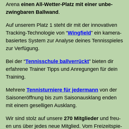
Are­na
einen All-Wet­ter-Platz mit einer unbe­
zwing­ba­ren Ball­wand
.
Auf unse­rem Platz 1 steht dir mit der inno­va­ti­ven
Track­ing-Tech­no­lo­gie von “
Wing­field
” ein kame­ra­
ba­sier­tes Sys­tem zur Ana­ly­se dei­nes Ten­nis­spie­les
zur Verfügung.
Bei der “
Ten­nis­schu­le ball­ver­rückt
” bie­ten dir
erfah­re­ne Trai­ner Tipps und Anre­gun­gen für dein
Training.
Meh­re­re
Ten­nis­tur­nie­re für jeder­mann
von der
Sai­son­er­öff­nung bis zum Sai­son­aus­klang enden
mit einem gesel­li­gen Ausklang.
Wir sind stolz auf unse­re
270 Mit­glieder
und freu­
en uns über jedes neue Mit­glied. Vom Frei­zeit­spie­