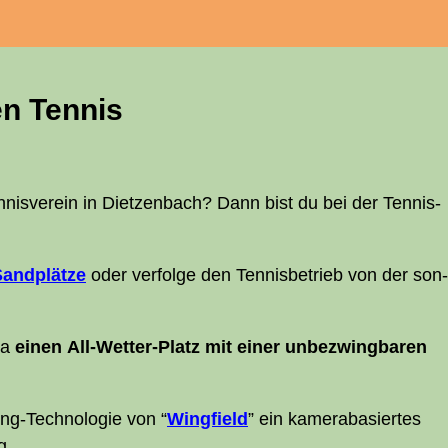
en Tennis
en­nis­ver­ein in Diet­zen­bach? Dann bist du bei der Tennis­
and­plät­ze
oder ver­fol­ge den Ten­nis­be­trieb von der son­
na
einen All-Wet­ter-Platz mit einer unbe­zwing­ba­ren
ing-Tech­no­lo­gie von “
Wing­field
” ein kame­ra­ba­sier­tes
g.