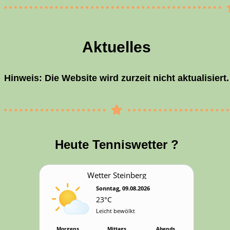
Aktu­el­les
Hin­weis: Die Web­site wird zur­zeit nicht aktualisiert.
Heu­te Tenniswetter ?
Wet­ter Steinberg
Sonntag, 09.08.2026
23°C
Leicht bewölkt
Morgens
Mittags
Abends