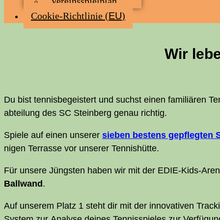
Ver­eins­spiel­plan
Coo­kie-Rich­t­­li­­nie (
EU
)
Wir leb
Du bist ten­nis­be­geis­tert und suchst einen fami­liä­ren T
abteilung des
SC
Stein­berg genau richtig.
Spie­le auf einen unse­rer
sie­ben bes­tens gepfleg­ten S
ni­gen Ter­ras­se vor unse­rer Tennishütte.
Für unse­re Jüngs­ten haben wir mit der EDIE-Kids-Are­
Ball­wand
.
Auf unse­rem Platz 1 steht dir mit der inno­va­ti­ven Track­
Sys­tem zur Ana­ly­se dei­nes Ten­nis­spie­les zur Verfügun