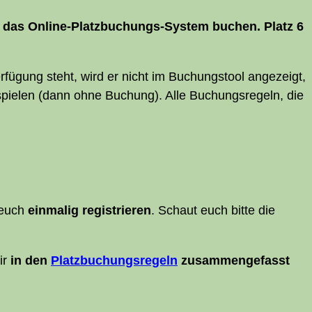
er das Online-Platz­bu­chungs-Sys­tem buchen. Platz 6
­fü­gung steht, wird er nicht im Buchungs­tool ange­zeigt,
uf spie­len (dann ohne Buchung). Alle Buchungs­re­geln, die
 euch
ein­ma­lig regis­trie­ren
. Schaut euch bit­te die
ir
in den
Platz­bu­chungs­re­geln
zusam­men­ge­fasst