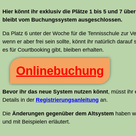
Hier könnt ihr exklu­siv die Plät­ze 1 bis 5 und 7 üb
bleibt vom Buchungs­sys­tem ausgeschlossen.
Da Platz 6 unter der Woche für die Ten­nis­schu­le zur Ver
wenn er aber frei sein soll­te, könnt ihr natür­lich dar­a
es für Court­boo­king gibt, blei­ben erhalten.
Online­buchung
Bevor ihr das neue Sys­tem nut­zen könnt
, müsst ihr
Details in der
Regis­trie­rungs­an­lei­tung
an.
Die
Ände­run­gen gegen­über dem Alt­sys­tem
haben w
und mit Bei­spie­len erläutert.