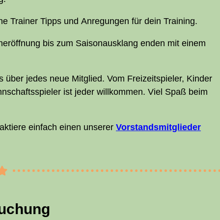
re­ne Trai­ner Tipps und Anre­gun­gen für dein Training.
­er­öff­nung bis zum Sai­son­aus­klang enden mit einem
 über jedes neue Mit­glied. Vom Frei­zeit­spie­ler, Kin­der
ann­schafts­spie­ler ist jeder will­kom­men. Viel Spaß beim
ak­tie­re ein­fach einen unse­rer
Vor­stands­mit­glie­der
bu­chung