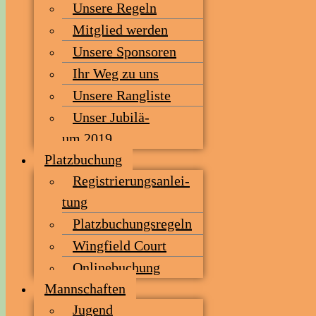
Unse­re Regeln
Mit­glied werden
Unse­re Sponsoren
Ihr Weg zu uns
Unse­re Rangliste
Unser Jubi­lä­
um 2019
Platz­bu­chung
Regis­trie­rungs­an­lei­
tung
Platz­bu­chungs­re­geln
Wing­field Court
Online­bu­chung
Mann­schaf­ten
Jugend