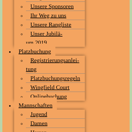
Unse­re Sponsoren
Ihr Weg zu uns
Unse­re Rangliste
Unser Jubi­lä­
um 2019
Platz­bu­chung
Regis­trie­rungs­an­lei­
tung
Platz­bu­chungs­re­geln
Wing­field Court
Online­bu­chung
Mann­schaf­ten
Jugend
Damen