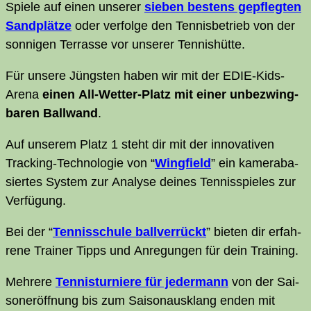
Spie­le auf einen unse­rer
sie­ben bes­tens gepfleg­ten
Sand­plät­ze
oder ver­fol­ge den Ten­nis­be­trieb von der
son­ni­gen Ter­ras­se vor unse­rer Tennishütte.
Für unse­re Jüngs­ten haben wir mit der EDIE-Kids-
Are­na
einen All-Wet­ter-Platz mit einer unbe­zwing­
ba­ren Ball­wand
.
Auf unse­rem Platz 1 steht dir mit der inno­va­ti­ven
Track­ing-Tech­no­lo­gie von “
Wing­field
” ein kame­ra­ba­
sier­tes Sys­tem zur Ana­ly­se dei­nes Ten­nis­spie­les zur
Verfügung.
Bei der “
Ten­nis­schu­le ball­ver­rückt
” bie­ten dir erfah­
re­ne Trai­ner Tipps und Anre­gun­gen für dein Training.
Meh­re­re
Ten­nis­tur­nie­re für jeder­mann
von der Sai­
son­er­öff­nung bis zum Sai­son­aus­klang enden mit