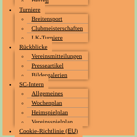
Her­ren
Tur­nie­re
Brei­ten­sport
Club­meis­ter­schaf­ten
LK-Tur­nie­re
Rück­bli­cke
Ver­eins­mit­tei­lun­gen
Pres­se­ar­ti­kel
Bil­der­ga­le­rien
SC-Intern
All­ge­mei­nes
Wochen­plan
Heim­spiel­plan
Ver­eins­spiel­plan
Coo­kie-Rich­t­­li­­nie (
EU
)