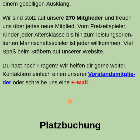
einem gesel­li­gen Ausklang.
Wir sind stolz auf unse­re
270 Mit­glieder
und freu­en
uns über jedes neue Mit­glied. Vom Frei­zeit­spie­ler,
Kin­der jeder Alters­klas­se bis hin zum leis­tungs­ori­en­
tier­ten Mann­schafts­spie­ler ist jeder will­kom­men. Viel
Spaß beim Stö­bern auf unse­rer Website.
Du hast noch Fra­gen? Wir hel­fen dir ger­ne wei­ter.
Kon­tak­tie­re ein­fach einen unse­rer
Vor­stands­mit­glie­
der
oder schrei­be uns eine
E‑Mail
.
Platz­bu­chung