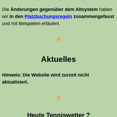
Die
Ände­run­gen gegen­über dem Alt­sys­tem
haben
wir
in den
Platz­bu­chungs­re­geln
zusam­men­ge­fasst
und mit Bei­spie­len erläutert.
Aktu­el­les
Hin­weis: Die Web­site wird zur­zeit nicht
aktualisiert.
Heu­te Tenniswetter ?