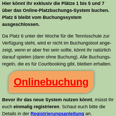
Hier könnt ihr exklu­siv die Plät­ze 1 bis 5 und 7
über das Online-Platz­bu­chungs-Sys­tem buchen.
Platz 6 bleibt vom Buchungs­sys­tem
ausgeschlossen.
Da Platz 6 unter der Woche für die Ten­nis­schu­le zur
Ver­fü­gung steht, wird er nicht im Buchungs­tool ange­
zeigt, wenn er aber frei sein soll­te, könnt ihr natür­lich
dar­auf spie­len (dann ohne Buchung). Alle Buchungs­
re­geln, die es für Court­boo­king gibt, blei­ben erhalten.
Online­buchung
Bevor ihr das neue Sys­tem nut­zen könnt
, müsst ihr
euch
ein­ma­lig regis­trie­ren
. Schaut euch bit­te die
Details in der
Regis­trie­rungs­an­lei­tung
an.