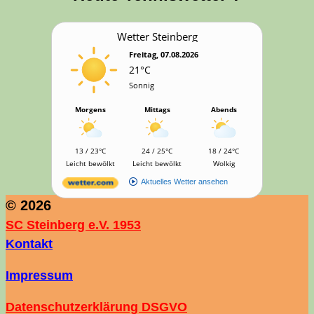
Wet­ter Steinberg
Freitag, 07.08.2026
21°C
Sonnig
Morgens
Mittags
Abends
13 / 23°C
24 / 25°C
18 / 24°C
Leicht bewölkt
Leicht bewölkt
Wolkig
Aktuelles Wetter ansehen
© 2026
SC Steinberg e.V. 1953
Kontakt
Impressum
Datenschutzerklärung DSGVO