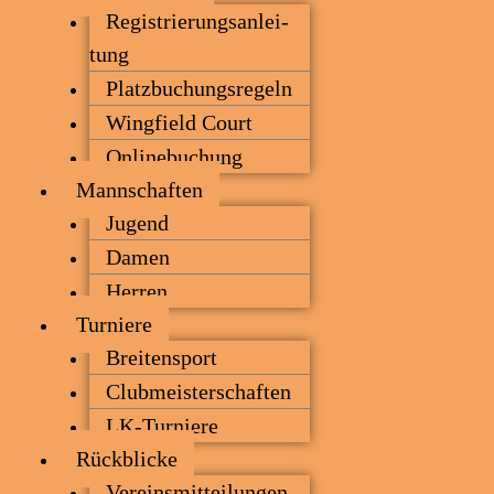
Regis­trie­rungs­an­lei­
tung
Platz­bu­chungs­re­geln
Wing­field Court
Online­bu­chung
Mann­schaf­ten
Jugend
Damen
Her­ren
Tur­nie­re
Brei­ten­sport
Club­meis­ter­schaf­ten
LK-Tur­nie­re
Rück­bli­cke
Ver­eins­mit­tei­lun­gen