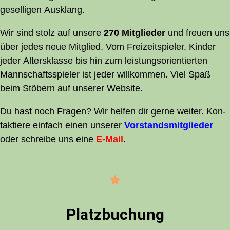
gesel­li­gen Ausklang.
Wir sind stolz auf unse­re
270 Mit­glieder
und freu­en uns
über jedes neue Mit­glied. Vom Frei­zeit­spie­ler, Kin­der
jeder Alters­klas­se bis hin zum leis­tungs­ori­en­tier­ten
Mann­schafts­spie­ler ist jeder will­kom­men. Viel Spaß
beim Stö­bern auf unse­rer Website.
Du hast noch Fra­gen? Wir hel­fen dir ger­ne wei­ter. Kon­
tak­tie­re ein­fach einen unse­rer
Vor­stands­mit­glie­der
oder schrei­be uns eine
E‑Mail
.
Platz­bu­chung