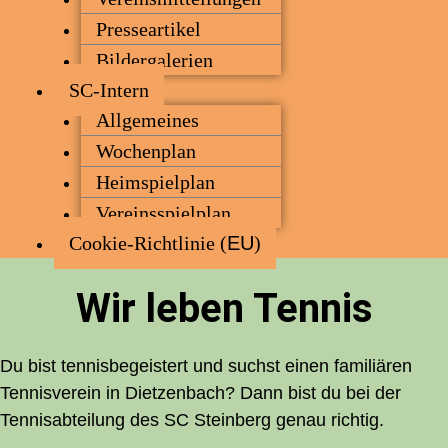
Pres­se­ar­ti­kel
Bil­der­ga­le­rien
SC-Intern
All­ge­mei­nes
Wochen­plan
Heim­spiel­plan
Ver­eins­spiel­plan
Coo­kie-Rich­t­­li­­nie (
EU
)
Wir leben Tennis
Du bist ten­nis­be­geis­tert und suchst einen fami­liä­ren
Ten­nis­ver­ein in Diet­zen­bach? Dann bist du bei der
Tennis­abteilung des
SC
Stein­berg genau richtig.