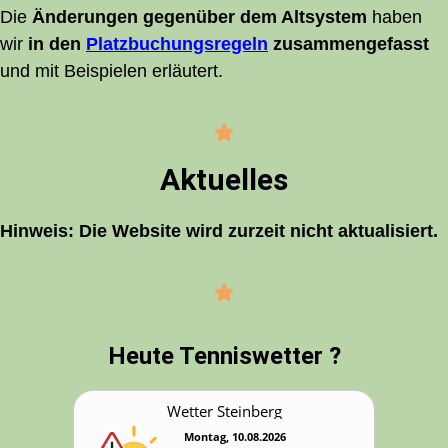
Die
Ände­run­gen gegen­über dem Alt­sys­tem
haben
wir
in den
Platz­bu­chungs­re­geln
zusam­men­ge­fasst
und mit Bei­spie­len erläutert.
Aktu­el­les
Hin­weis: Die Web­site wird zur­zeit nicht aktualisiert.
Heu­te Tenniswetter ?
Wet­ter Steinberg
Montag, 10.08.2026