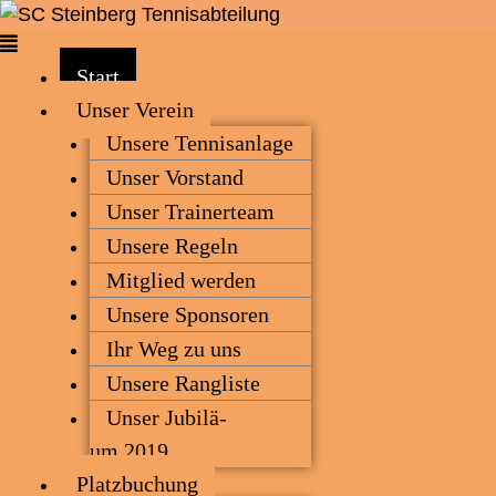
Zum
Inhalt
Menü
springen
Start
Unser Ver­ein
Unse­re Tennisanlage
Unser Vor­stand
Unser Trai­ner­team
Unse­re Regeln
Mit­glied werden
Unse­re Sponsoren
Ihr Weg zu uns
Unse­re Rangliste
Unser Jubi­lä­
um 2019
Platz­bu­chung