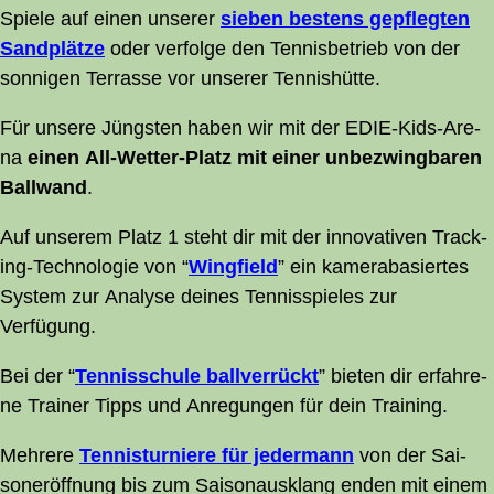
Spie­le auf einen unse­rer
sie­ben bes­tens gepfleg­ten
Sand­plät­ze
oder ver­fol­ge den Ten­nis­be­trieb von der
son­ni­gen Ter­ras­se vor unse­rer Tennishütte.
Für unse­re Jüngs­ten haben wir mit der EDIE-Kids-Are­
na
einen All-Wet­ter-Platz mit einer unbe­zwing­ba­ren
Ball­wand
.
Auf unse­rem Platz 1 steht dir mit der inno­va­ti­ven Track­
ing-Tech­no­lo­gie von “
Wing­field
” ein kame­ra­ba­sier­tes
Sys­tem zur Ana­ly­se dei­nes Ten­nis­spie­les zur
Verfügung.
Bei der “
Ten­nis­schu­le ball­ver­rückt
” bie­ten dir erfah­re­
ne Trai­ner Tipps und Anre­gun­gen für dein Training.
Meh­re­re
Ten­nis­tur­nie­re für jeder­mann
von der Sai­
son­er­öff­nung bis zum Sai­son­aus­klang enden mit einem