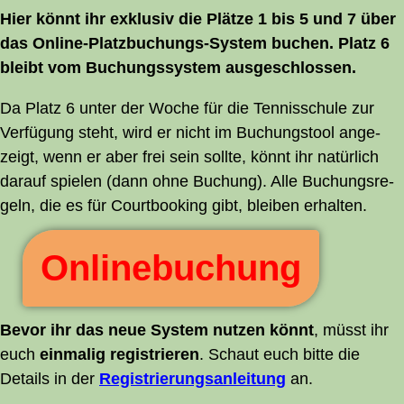
Hier könnt ihr exklu­siv die Plät­ze 1 bis 5 und 7 über
das Online-Platz­bu­chungs-Sys­tem buchen. Platz 6
bleibt vom Buchungs­sys­tem ausgeschlossen.
Da Platz 6 unter der Woche für die Ten­nis­schu­le zur
Ver­fü­gung steht, wird er nicht im Buchungs­tool ange­
zeigt, wenn er aber frei sein soll­te, könnt ihr natür­lich
dar­auf spie­len (dann ohne Buchung). Alle Buchungs­re­
geln, die es für Court­boo­king gibt, blei­ben erhalten.
Online­buchung
Bevor ihr das neue Sys­tem nut­zen könnt
, müsst ihr
euch
ein­ma­lig regis­trie­ren
. Schaut euch bit­te die
Details in der
Regis­trie­rungs­an­lei­tung
an.