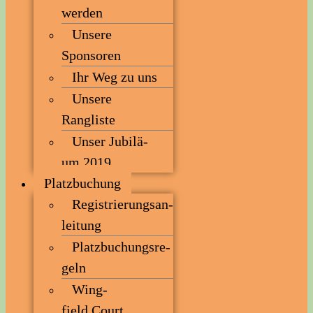
werden
Unse­re
Sponsoren
Ihr Weg zu uns
Unse­re
Rangliste
Unser Jubi­lä­
um 2019
Platz­bu­chung
Regis­trie­rungs­an­
lei­tung
Platz­bu­chungs­re­
geln
Wing­
field Court