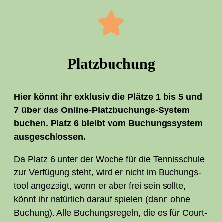
Platz­bu­chung
Hier könnt ihr exklu­siv die Plät­ze 1 bis 5 und
7 über das Online-Platz­bu­chungs-Sys­tem
buchen. Platz 6 bleibt vom Buchungs­sys­tem
ausgeschlossen.
Da Platz 6 unter der Woche für die Ten­nis­schu­le
zur Ver­fü­gung steht, wird er nicht im Buchungs­
tool ange­zeigt, wenn er aber frei sein soll­te,
könnt ihr natür­lich dar­auf spie­len (dann ohne
Buchung). Alle Buchungs­re­geln, die es für Court­