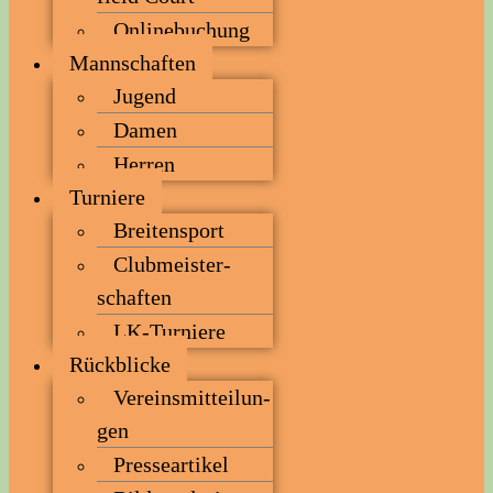
Online­bu­chung
Mann­schaf­ten
Jugend
Damen
Her­ren
Tur­nie­re
Brei­ten­sport
Club­meis­ter­
schaf­ten
LK-Tur­nie­re
Rück­bli­cke
Ver­eins­mit­tei­lun­
gen
Pres­se­ar­ti­kel