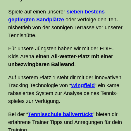
Spie­le auf einen unse­rer
sie­ben bes­tens
gepfleg­ten Sand­plät­ze
oder ver­fol­ge den Ten­
nis­be­trieb von der son­ni­gen Ter­ras­se vor unse­rer
Tennishütte.
Für unse­re Jüngs­ten haben wir mit der EDIE-
Kids-Are­na
einen All-Wet­ter-Platz mit einer
unbe­zwing­ba­ren Ball­wand
.
Auf unse­rem Platz 1 steht dir mit der inno­va­ti­ven
Track­ing-Tech­no­lo­gie von “
Wing­field
” ein kame­
ra­ba­sier­tes Sys­tem zur Ana­ly­se dei­nes Ten­nis­
spie­les zur Verfügung.
Bei der “
Ten­nis­schu­le ball­ver­rückt
” bie­ten dir
erfah­re­ne Trai­ner Tipps und Anre­gun­gen für dein
Training.