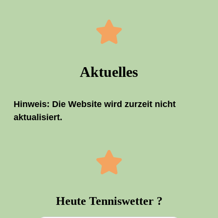
Aktu­el­les
Hin­weis: Die Web­site wird zur­zeit nicht
aktualisiert.
Heu­te Tenniswetter ?