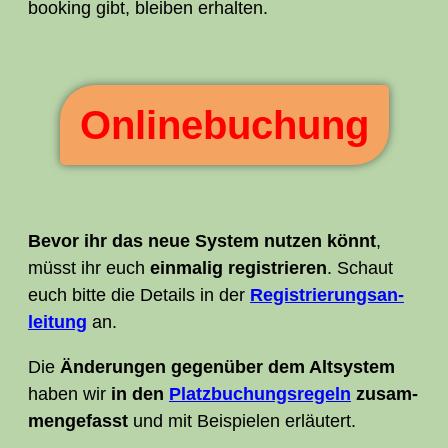
boo­king gibt, blei­ben erhalten.
Online­buchung
Bevor ihr das neue Sys­tem nut­zen könnt
,
müsst ihr euch
ein­ma­lig regis­trie­ren
. Schaut
euch bit­te die Details in der
Regis­trie­rungs­an­
lei­tung
an.
Die
Ände­run­gen gegen­über dem Alt­sys­tem
haben wir
in den
Platz­bu­chungs­re­geln
zusam­
men­ge­fasst
und mit Bei­spie­len erläutert.