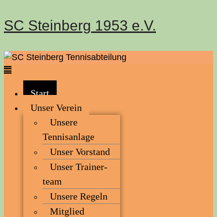
SC Steinberg 1953 e.V.
Start
Unser Ver­ein
Unse­re
Tennisanlage
Unser Vor­stand
Unser Trai­ner­
team
Unse­re Regeln
Mit­glied