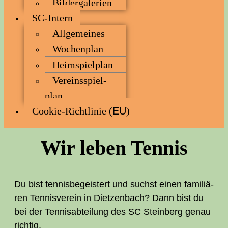
Bil­der­ga­le­rien
SC-Intern
All­ge­mei­nes
Wochen­plan
Heim­spiel­plan
Ver­eins­spiel­
plan
Coo­kie-Rich­t­­li­­nie (
EU
)
Wir leben Tennis
Du bist ten­nis­be­geis­tert und suchst einen fami­liä­
ren Ten­nis­ver­ein in Diet­zen­bach? Dann bist du
bei der Tennis­abteilung des
SC
Stein­berg genau
richtig.