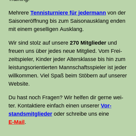
Meh­re­re
Ten­nis­tur­nie­re für jeder­mann
von der
Sai­son­er­öff­nung bis zum Sai­son­aus­klang enden
mit einem gesel­li­gen Ausklang.
Wir sind stolz auf unse­re
270 Mit­glieder
und
freu­en uns über jedes neue Mit­glied. Vom Frei­
zeit­spie­ler, Kin­der jeder Alters­klas­se bis hin zum
leis­tungs­ori­en­tier­ten Mann­schafts­spie­ler ist jeder
will­kom­men. Viel Spaß beim Stö­bern auf unse­rer
Website.
Du hast noch Fra­gen? Wir hel­fen dir ger­ne wei­
ter. Kon­tak­tie­re ein­fach einen unse­rer
Vor­
stands­mit­glie­der
oder schrei­be uns eine
E‑Mail
.