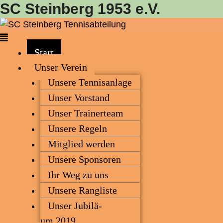
SC Steinberg 1953 e.V.
Start
Unser Ver­ein
Unse­re Tennisanlage
Unser Vor­stand
Unser Trai­ner­team
Unse­re Regeln
Mit­glied werden
Unse­re Sponsoren
Ihr Weg zu uns
Unse­re Rangliste
Unser Jubi­lä­
um 2019