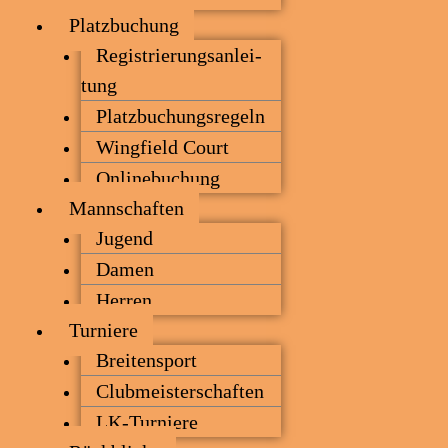
Platz­bu­chung
Regis­trie­rungs­an­lei­
tung
Platz­bu­chungs­re­geln
Wing­field Court
Online­bu­chung
Mann­schaf­ten
Jugend
Damen
Her­ren
Tur­nie­re
Brei­ten­sport
Club­meis­ter­schaf­ten
LK-Tur­nie­re