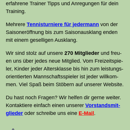
erfah­re­ne Trai­ner Tipps und Anre­gun­gen für dein
Training.
Meh­re­re
Ten­nis­tur­nie­re für jeder­mann
von der
Sai­son­er­öff­nung bis zum Sai­son­aus­klang enden
mit einem gesel­li­gen Ausklang.
Wir sind stolz auf unse­re
270 Mit­glieder
und freu­
en uns über jedes neue Mit­glied. Vom Frei­zeit­spie­
ler, Kin­der jeder Alters­klas­se bis hin zum leis­tungs­
ori­en­tier­ten Mann­schafts­spie­ler ist jeder will­kom­
men. Viel Spaß beim Stö­bern auf unse­rer Website.
Du hast noch Fra­gen? Wir hel­fen dir ger­ne wei­ter.
Kon­tak­tie­re ein­fach einen unse­rer
Vor­stands­mit­
glie­der
oder schrei­be uns eine
E‑Mail
.