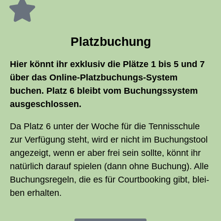
Platz­bu­chung
Hier könnt ihr exklu­siv die Plät­ze 1 bis 5 und 7
über das Online-Platz­bu­chungs-Sys­tem
buchen. Platz 6 bleibt vom Buchungs­sys­tem
ausgeschlossen.
Da Platz 6 unter der Woche für die Ten­nis­schu­le
zur Ver­fü­gung steht, wird er nicht im Buchungs­tool
ange­zeigt, wenn er aber frei sein soll­te, könnt ihr
natür­lich dar­auf spie­len (dann ohne Buchung). Alle
Buchungs­re­geln, die es für Court­boo­king gibt, blei­
ben erhalten.