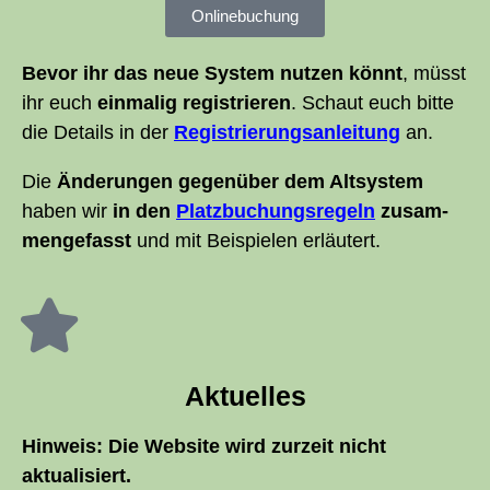
Online­buchung
Bevor ihr das neue Sys­tem nut­zen könnt
, müsst
ihr euch
ein­ma­lig regis­trie­ren
. Schaut euch bit­te
die Details in der
Regis­trie­rungs­an­lei­tung
an.
Die
Ände­run­gen gegen­über dem Alt­sys­tem
haben wir
in den
Platz­bu­chungs­re­geln
zusam­
men­ge­fasst
und mit Bei­spie­len erläutert.
Aktu­el­les
Hin­weis: Die Web­site wird zur­zeit nicht
aktualisiert.