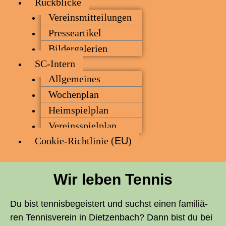
Rück­bli­cke
Ver­eins­mit­tei­lun­gen
Pres­se­ar­ti­kel
Bil­der­ga­le­rien
SC-Intern
All­ge­mei­nes
Wochen­plan
Heim­spiel­plan
Ver­eins­spiel­plan
Coo­kie-Rich­t­­li­­nie (
EU
)
Wir leben Tennis
Du bist ten­nis­be­geis­tert und suchst einen fami­liä­
ren Ten­nis­ver­ein in Diet­zen­bach? Dann bist du bei