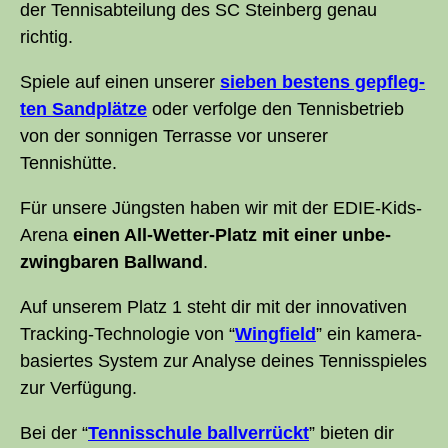
der Tennis­abteilung des
SC
Stein­berg genau
richtig.
Spie­le auf einen unse­rer
sie­ben bes­tens gepfleg­
ten Sand­plät­ze
oder ver­fol­ge den Ten­nis­be­trieb
von der son­ni­gen Ter­ras­se vor unse­rer
Tennishütte.
Für unse­re Jüngs­ten haben wir mit der EDIE-Kids-
Are­na
einen All-Wet­ter-Platz mit einer unbe­
zwing­ba­ren Ball­wand
.
Auf unse­rem Platz 1 steht dir mit der inno­va­ti­ven
Track­ing-Tech­no­lo­gie von “
Wing­field
” ein kame­ra­
ba­sier­tes Sys­tem zur Ana­ly­se dei­nes Ten­nis­spie­les
zur Verfügung.
Bei der “
Ten­nis­schu­le ball­ver­rückt
” bie­ten dir