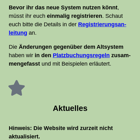
Bevor ihr das neue Sys­tem nut­zen könnt
,
müsst ihr euch
ein­ma­lig regis­trie­ren
. Schaut
euch bit­te die Details in der
Regis­trie­rungs­an­
lei­tung
an.
Die
Ände­run­gen gegen­über dem Alt­sys­tem
haben wir
in den
Platz­bu­chungs­re­geln
zusam­
men­ge­fasst
und mit Bei­spie­len erläutert.
Aktu­el­les
Hin­weis: Die Web­site wird zur­zeit nicht
aktualisiert.