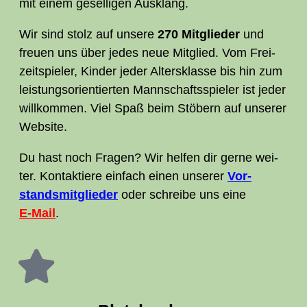
mit einem gesel­li­gen Ausklang.
Wir sind stolz auf unse­re
270 Mit­glieder
und
freu­en uns über jedes neue Mit­glied. Vom Frei­
zeit­spie­ler, Kin­der jeder Alters­klas­se bis hin zum
leis­tungs­ori­en­tier­ten Mann­schafts­spie­ler ist jeder
will­kom­men. Viel Spaß beim Stö­bern auf unse­rer
Website.
Du hast noch Fra­gen? Wir hel­fen dir ger­ne wei­
ter. Kon­tak­tie­re ein­fach einen unse­rer
Vor­
stands­mit­glie­der
oder schrei­be uns eine
E‑Mail
.