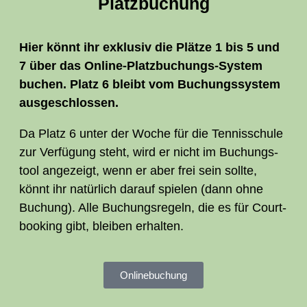
Platz­bu­chung
Hier könnt ihr exklu­siv die Plät­ze 1 bis 5 und
7 über das Online-Platz­bu­chungs-Sys­tem
buchen. Platz 6 bleibt vom Buchungs­sys­tem
ausgeschlossen.
Da Platz 6 unter der Woche für die Ten­nis­schu­le
zur Ver­fü­gung steht, wird er nicht im Buchungs­
tool ange­zeigt, wenn er aber frei sein soll­te,
könnt ihr natür­lich dar­auf spie­len (dann ohne
Buchung). Alle Buchungs­re­geln, die es für Court­
boo­king gibt, blei­ben erhalten.
Online­buchung