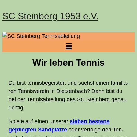
SC Steinberg 1953 e.V.
Wir leben Tennis
Du bist ten­nis­be­geis­tert und suchst einen fami­liä­
ren Ten­nis­ver­ein in Diet­zen­bach? Dann bist du
bei der Tennis­abteilung des
SC
Stein­berg genau
richtig.
Spie­le auf einen unse­rer
sie­ben bes­tens
gepfleg­ten Sand­plät­ze
oder ver­fol­ge den Ten­