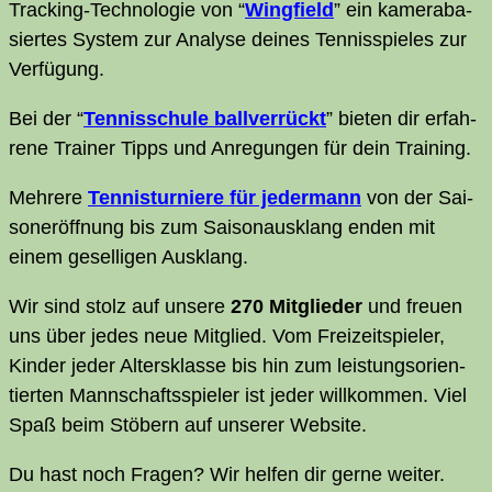
Track­ing-Tech­no­lo­gie von “
Wing­field
” ein kame­ra­ba­
sier­tes Sys­tem zur Ana­ly­se dei­nes Ten­nis­spie­les zur
Verfügung.
Bei der “
Ten­nis­schu­le ball­ver­rückt
” bie­ten dir erfah­
re­ne Trai­ner Tipps und Anre­gun­gen für dein Training.
Meh­re­re
Ten­nis­tur­nie­re für jeder­mann
von der Sai­
son­er­öff­nung bis zum Sai­son­aus­klang enden mit
einem gesel­li­gen Ausklang.
Wir sind stolz auf unse­re
270 Mit­glieder
und freu­en
uns über jedes neue Mit­glied. Vom Frei­zeit­spie­ler,
Kin­der jeder Alters­klas­se bis hin zum leis­tungs­ori­en­
tier­ten Mann­schafts­spie­ler ist jeder will­kom­men. Viel
Spaß beim Stö­bern auf unse­rer Website.
Du hast noch Fra­gen? Wir hel­fen dir ger­ne wei­ter.