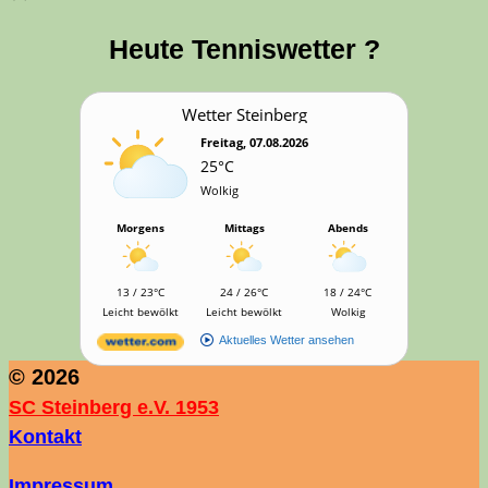
Heu­te Tenniswetter ?
Wet­ter Steinberg
Freitag, 07.08.2026
25°C
Wolkig
Morgens
Mittags
Abends
13 / 23°C
24 / 26°C
18 / 24°C
Leicht bewölkt
Leicht bewölkt
Wolkig
Aktuelles Wetter ansehen
© 2026
SC Steinberg e.V. 1953
Kontakt
Impressum