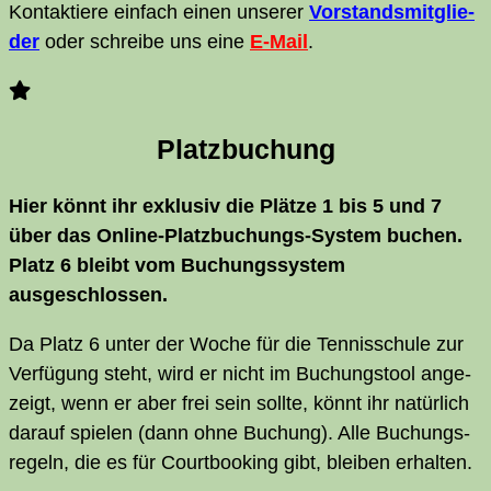
Kon­tak­tie­re ein­fach einen unse­rer
Vor­stands­mit­glie­
der
oder schrei­be uns eine
E‑Mail
.
Platz­bu­chung
Hier könnt ihr exklu­siv die Plät­ze 1 bis 5 und 7
über das Online-Platz­bu­chungs-Sys­tem buchen.
Platz 6 bleibt vom Buchungs­sys­tem
ausgeschlossen.
Da Platz 6 unter der Woche für die Ten­nis­schu­le zur
Ver­fü­gung steht, wird er nicht im Buchungs­tool ange­
zeigt, wenn er aber frei sein soll­te, könnt ihr natür­lich
dar­auf spie­len (dann ohne Buchung). Alle Buchungs­
re­geln, die es für Court­boo­king gibt, blei­ben erhalten.