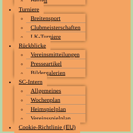
Her­ren
Tur­nie­re
Brei­ten­sport
Club­meis­ter­schaf­ten
LK-Tur­nie­re
Rück­bli­cke
Ver­eins­mit­tei­lun­gen
Pres­se­ar­ti­kel
Bil­der­ga­le­rien
SC-Intern
All­ge­mei­nes
Wochen­plan
Heim­spiel­plan
Ver­eins­spiel­plan
Coo­kie-Rich­t­­li­­nie (
EU
)