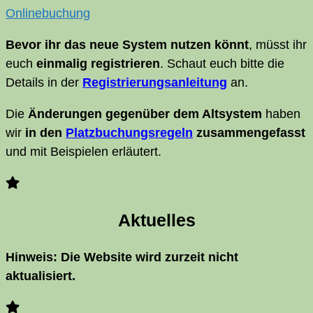
Online­buchung
Bevor ihr das neue Sys­tem nut­zen könnt
, müsst ihr
euch
ein­ma­lig regis­trie­ren
. Schaut euch bit­te die
Details in der
Regis­trie­rungs­an­lei­tung
an.
Die
Ände­run­gen gegen­über dem Alt­sys­tem
haben
wir
in den
Platz­bu­chungs­re­geln
zusam­men­ge­fasst
und mit Bei­spie­len erläutert.
Aktu­el­les
Hin­weis: Die Web­site wird zur­zeit nicht
aktualisiert.