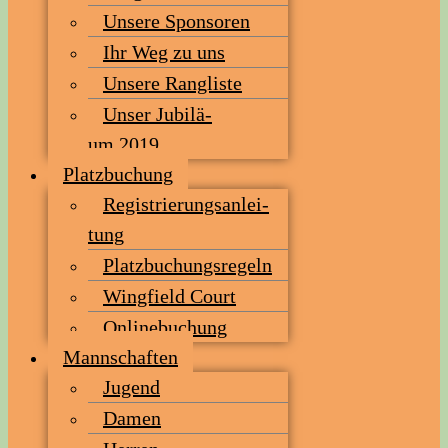
Unse­re Sponsoren
Ihr Weg zu uns
Unse­re Rangliste
Unser Jubi­lä­
um 2019
Platz­bu­chung
Regis­trie­rungs­an­lei­
tung
Platz­bu­chungs­re­geln
Wing­field Court
Online­bu­chung
Mann­schaf­ten
Jugend
Damen