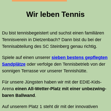
Wir leben Tennis
Du bist ten­nis­be­geis­tert und suchst einen fami­liä­ren
Ten­nis­ver­ein in Diet­zen­bach? Dann bist du bei der
Tennis­abteilung des
SC
Stein­berg genau richtig.
Spie­le auf einen unse­rer
sie­ben bes­tens gepfleg­ten
Sand­plät­ze
oder ver­fol­ge den Ten­nis­be­trieb von der
son­ni­gen Ter­ras­se vor unse­rer Tennishütte.
Für unse­re Jüngs­ten haben wir mit der EDIE-Kids-
Are­na
einen All-Wet­ter-Platz mit einer unbe­zwing­
ba­ren Ball­wand
.
Auf unse­rem Platz 1 steht dir mit der inno­va­ti­ven